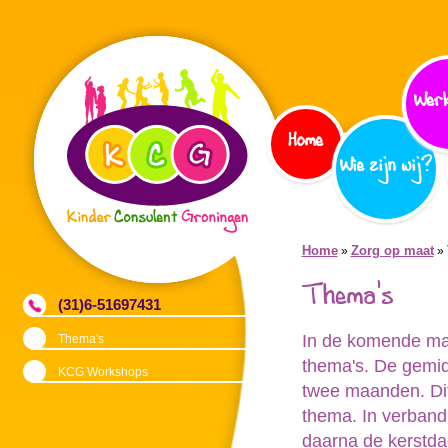
Werk
Home
Wie zijn wij?
Home
Zorg op maat
»
»
Thema's
(31)6-51697431
In de komende maa
Thema's
thema's. De gemid
KCG Workshops
twee maanden. Dit
thema. In verband
daarna de kerstda