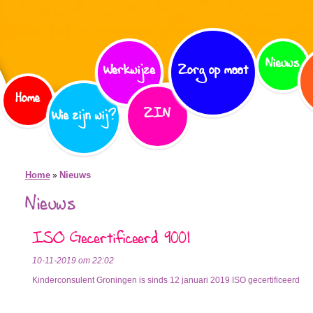
Nieuws
Werkwijze
Zorg op maat
Home
ZIN
Wie zijn wij?
Home
Nieuws
»
Nieuws
ISO Gecertificeerd 9001
10-11-2019 om 22:02
Kinderconsulent Groningen is sinds 12 januari 2019 ISO gecertificeerd