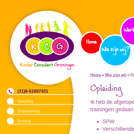
Werk
Home
Wie zijn wij?
Home
Wie zijn wij
O
»
»
Opleiding
(31)6-51697431
Ik heb de afgelop
Opleiding
trainingen gedaan
Onderneming
SPW
Ervaring
Verschillend